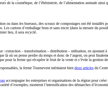
cteurs de la cosmétique, de l’ébénisterie, de l’alimentation animale ains
ation ou dans les bureaux, des sceaux de compostages ont été installés pou
ps. Les cartons d’emballage brun et sans encre (dans la mesure du possible
nier lieu, il sera recyclé.
 extraction – transformation – distribution – utilisation, en ajoutant à
ue là où on pense perdre du temps et donc de l’argent, on peut finaleme
ue pour la ferme qui récupère le fruit de la vente et s’évite la gestion d
esponsables, la ferme Tournevent méritaient bien
deux articles
du Centr
ean
accompagne les entreprises et organisations de la région pour créer
 variété d’exemples, montrent l’intensification des démarches d’économi