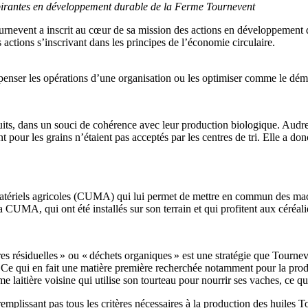
inspirantes en développement durable de la Ferme Tournevent
ournevent a inscrit au cœur de sa mission des actions en développement du
s actions s’inscrivant dans les principes de l’économie circulaire.
penser les opérations d’une organisation ou les optimiser comme le dém
ts, dans un souci de cohérence avec leur production biologique. Audre
 pour les grains n’étaient pas acceptés par les centres de tri. Elle a do
atériels agricoles (CUMA) qui lui permet de mettre en commun des mach
la CUMA, qui ont été installés sur son terrain et qui profitent aux céréal
s résiduelles » ou « déchets organiques » est une stratégie que Tourneve
s. Ce qui en fait une matière première recherchée notamment pour la prod
me laitière voisine qui utilise son tourteau pour nourrir ses vaches, ce q
 remplissant pas tous les critères nécessaires à la production des huiles