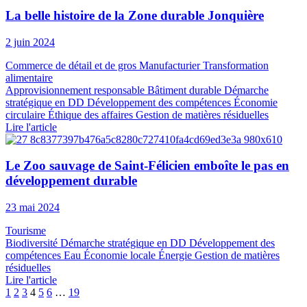
La belle histoire de la Zone durable Jonquière
2 juin 2024
Commerce de détail et de gros
Manufacturier
Transformation
alimentaire
Approvisionnement responsable
Bâtiment durable
Démarche
stratégique en DD
Développement des compétences
Économie
circulaire
Éthique des affaires
Gestion de matières résiduelles
Lire l'article
Le Zoo sauvage de Saint-Félicien emboîte le pas en
développement durable
23 mai 2024
Tourisme
Biodiversité
Démarche stratégique en DD
Développement des
compétences
Eau
Économie locale
Énergie
Gestion de matières
résiduelles
Lire l'article
1
2
3
4
5
6
…
19