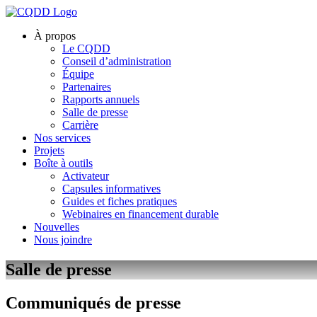
À propos
Le CQDD
Conseil d’administration
Équipe
Partenaires
Rapports annuels
Salle de presse
Carrière
Nos services
Projets
Boîte à outils
Activateur
Capsules informatives
Guides et fiches pratiques
Webinaires en financement durable
Nouvelles
Nous joindre
Salle de presse
Communiqués de presse