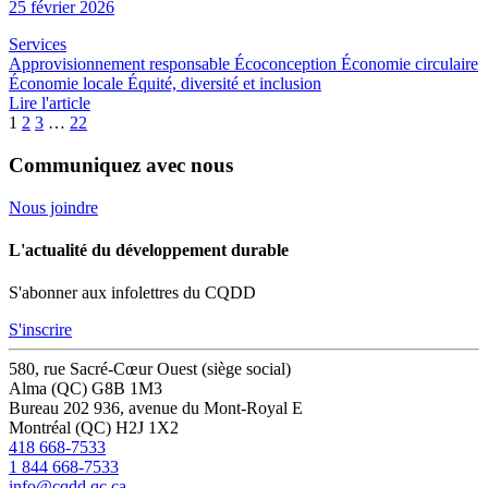
25 février 2026
Services
Approvisionnement responsable
Écoconception
Économie circulaire
Économie locale
Équité, diversité et inclusion
Lire l'article
1
2
3
…
22
Communiquez avec nous
Nous joindre
L'actualité du développement durable
S'abonner aux infolettres du CQDD
S'inscrire
580, rue Sacré-Cœur Ouest (siège social)
Alma (QC) G8B 1M3
Bureau 202
936, avenue du Mont-Royal E
Montréal (QC) H2J 1X2
418 668-7533
1 844 668-7533
info@cqdd.qc.ca