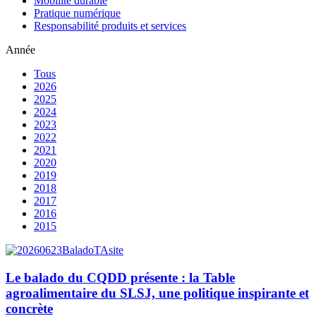
Mobilité durable
Pratique numérique
Responsabilité produits et services
Année
Tous
2026
2025
2024
2023
2022
2021
2020
2019
2018
2017
2016
2015
Le balado du CQDD présente : la Table
agroalimentaire du SLSJ, une politique inspirante et
concrète