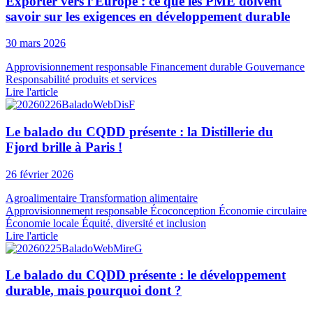
Exporter vers l’Europe : ce que les PME doivent
savoir sur les exigences en développement durable
30 mars 2026
Approvisionnement responsable
Financement durable
Gouvernance
Responsabilité produits et services
Lire l'article
Le balado du CQDD présente : la Distillerie du
Fjord brille à Paris !
26 février 2026
Agroalimentaire
Transformation alimentaire
Approvisionnement responsable
Écoconception
Économie circulaire
Économie locale
Équité, diversité et inclusion
Lire l'article
Le balado du CQDD présente : le développement
durable, mais pourquoi dont ?