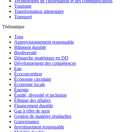
Technologies de l'information et des communications
Tourisme
Transformation alimentaire
Transport
Thématique
Tous
Approvisionnement responsable
Bâtiment durable
Biodiversité
Démarche stratégique en DD
Développement des compétences
Eau
Écoconception
Économie circulaire
Économie locale
Énergie
Équité, diversité et inclusion
Éthique des affaires
Financement durable
Gaz à effet de serre
Gestion de matières résiduelles
Gouvernance
Investissement responsable