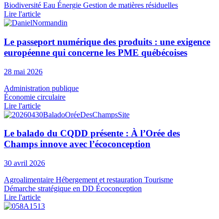
Biodiversité
Eau
Énergie
Gestion de matières résiduelles
Lire l'article
Le passeport numérique des produits : une exigence
européenne qui concerne les PME québécoises
28 mai 2026
Administration publique
Économie circulaire
Lire l'article
Le balado du CQDD présente : À l’Orée des
Champs innove avec l’écoconception
30 avril 2026
Agroalimentaire
Hébergement et restauration
Tourisme
Démarche stratégique en DD
Écoconception
Lire l'article