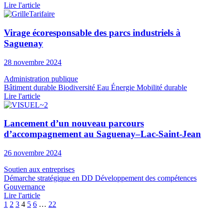
Lire l'article
Virage écoresponsable des parcs industriels à
Saguenay
28 novembre 2024
Administration publique
Bâtiment durable
Biodiversité
Eau
Énergie
Mobilité durable
Lire l'article
Lancement d’un nouveau parcours
d’accompagnement au Saguenay–Lac-Saint-Jean
26 novembre 2024
Soutien aux entreprises
Démarche stratégique en DD
Développement des compétences
Gouvernance
Lire l'article
1
2
3
4
5
6
…
22