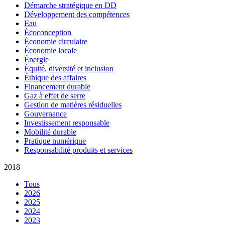
Démarche stratégique en DD
Développement des compétences
Eau
Écoconception
Économie circulaire
Économie locale
Énergie
Équité, diversité et inclusion
Éthique des affaires
Financement durable
Gaz à effet de serre
Gestion de matières résiduelles
Gouvernance
Investissement responsable
Mobilité durable
Pratique numérique
Responsabilité produits et services
2018
Tous
2026
2025
2024
2023