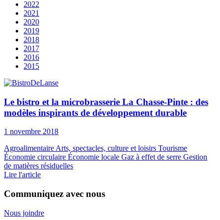
2022
2021
2020
2019
2018
2017
2016
2015
Le bistro et la microbrasserie La Chasse-Pinte : des
modèles inspirants de développement durable
1 novembre 2018
Agroalimentaire
Arts, spectacles, culture et loisirs
Tourisme
Économie circulaire
Économie locale
Gaz à effet de serre
Gestion
de matières résiduelles
Lire l'article
Communiquez avec nous
Nous joindre