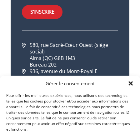
S'INSCRIRE
580, rue Sacré-Cœur Ouest (siège
social)
Alma (QC) G8B 1M3
Bureau 202
936, avenue du Mont-Royal E
Montréal (QC) H2J 1X2
Gérer le consentement
418 668-7533
1 844 668-7533
Pour offrir les meilleures expériences, nous utilisons des technologies
telles que les cookies pour stocker et/ou accéder aux informations des
info@cqdd.qc.ca
appareils. Le fait de consentir à ces technologies nous permettra de
traiter des données telles que le comportement de navigation ou les ID
uniques sur ce site. Le fait de ne pas consentir ou de retirer son
consentement peut avoir un effet négatif sur certaines caractéristiques
et fonctions.