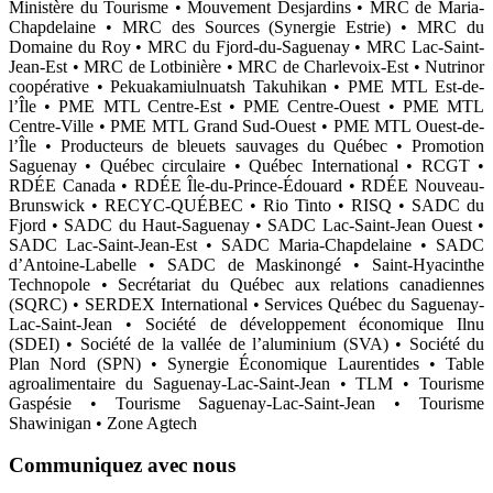
Ministère du Tourisme
•
Mouvement Desjardins
• MRC de Maria-
Chapdelaine •
MRC des Sources (Synergie Estrie)
•
MRC du
Domaine du Roy
• MRC du Fjord-du-Saguenay •
MRC Lac-Saint-
Jean-Est
• MRC de Lotbinière • MRC de Charlevoix-Est •
Nutrinor
coopérative
• Pekuakamiulnuatsh Takuhikan •
PME MTL Est-de-
l’Île
• PME MTL Centre-Est •
PME Centre-Ouest
• PME MTL
Centre-Ville • PME MTL Grand Sud-Ouest •
PME MTL Ouest-de-
l’Île
•
Producteurs de bleuets sauvages du Québec
•
Promotion
Saguenay
• Québec circulaire •
Québec International
• RCGT •
RDÉE Canada
•
RDÉE Île-du-Prince-Édouard
• RDÉE Nouveau-
Brunswick •
RECYC-QUÉBEC
•
Rio Tinto
•
RISQ
• SADC du
Fjord •
SADC du Haut-Saguenay
•
SADC Lac-Saint-Jean Ouest
•
SADC Lac-Saint-Jean-Est •
SADC Maria-Chapdelaine
• SADC
d’Antoine-Labelle • SADC de Maskinongé • Saint-Hyacinthe
Technopole •
Secrétariat du Québec aux relations canadiennes
(SQRC)
• SERDEX International •
Services Québec du Saguenay-
Lac-Saint-Jean
•
Société de développement économique Ilnu
(SDEI)
• Société de la vallée de l’aluminium (SVA) •
Société du
Plan Nord (SPN)
• Synergie Économique Laurentides •
Table
agroalimentaire du Saguenay-Lac-Saint-Jean
•
TLM
• Tourisme
Gaspésie •
Tourisme Saguenay-Lac-Saint-Jean
•
Tourisme
Shawinigan
• Zone Agtech
Communiquez avec nous