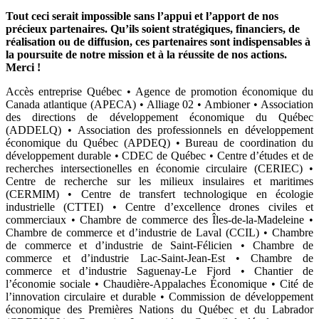
Tout ceci serait impossible sans l’appui et l’apport de nos
précieux partenaires. Qu’ils soient stratégiques, financiers, de
réalisation ou de diffusion, ces partenaires sont indispensables à
la poursuite de notre mission et à la réussite de nos actions.
Merci !
Accès entreprise Québec
•
Agence de promotion économique du
Canada atlantique (APECA)
•
Alliage 02
•
Ambioner
• Association
des directions de développement économique du Québec
(ADDELQ) •
Association des professionnels en développement
économique du Québec (APDEQ)
• Bureau de coordination du
développement durable • CDEC de Québec •
Centre d’études et de
recherches intersectionelles en économie circulaire (CERIEC)
•
Centre de recherche sur les milieux insulaires et maritimes
(CERMIM)
• Centre de transfert technologique en écologie
industrielle (CTTEI) •
Centre d’excellence drones civiles et
commerciaux
• Chambre de commerce des Îles-de-la-Madeleine •
Chambre de commerce et d’industrie de Laval (CCIL)
•
Chambre
de commerce et d’industrie de Saint-Félicien
• Chambre de
commerce et d’industrie Lac-Saint-Jean-Est •
Chambre de
commerce et d’industrie Saguenay-Le Fjord
•
Chantier de
l’économie sociale
• Chaudière-Appalaches Économique •
Cité de
l’innovation circulaire et durable
•
Commission de développement
économique des Premières Nations du Québec et du Labrador