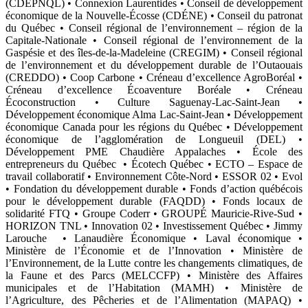
(CDEPNQL)
• Connexion Laurentides • Conseil de développement
économique de la Nouvelle-Écosse (CDÉNE) •
Conseil du patronat
du Québec
• Conseil régional de l’environnement – région de la
Capitale-Nationale •
Conseil régional de l’environnement de la
Gaspésie et des îles-de-la-Madeleine (CREGIM)
•
Conseil régional
de l’environnement et du développement durable de l’Outaouais
(CREDDO)
• Coop Carbone •
Créneau d’excellence AgroBoréal
•
Créneau d’excellence Écoaventure Boréale
• Créneau
Écoconstruction •
Culture Saguenay-Lac-Saint-Jean
•
Développement économique Alma Lac-Saint-Jean •
Développement
économique Canada pour les régions du Québec
•
Développement
économique de l’agglomération de Longueuil (DEL)
•
Développement PME Chaudière Appalaches • École des
entrepreneurs du Québec •
Écotech Québec
•
ECTO – Espace de
travail collaboratif
• Environnement Côte-Nord •
ESSOR 02
• Evol
•
Fondation du développement durable
•
Fonds d’action québécois
pour le développement durable (FAQDD)
• Fonds locaux de
solidarité FTQ •
Groupe Coderr
•
GROUPÉ Mauricie-Rive-Sud
•
HORIZON TNL •
Innovation 02
• Investissement Québec •
Jimmy
Larouche
•
Lanaudière Économique
• Laval économique •
Ministère de l’Économie et de l’Innovation •
Ministère de
l’Environnement, de la Lutte contre les changements climatiques, de
la Faune et des Parcs (MELCCFP)
•
Ministère des Affaires
municipales et de l’Habitation (MAMH)
• Ministère de
l’Agriculture, des Pêcheries et de l’Alimentation (MAPAQ) •