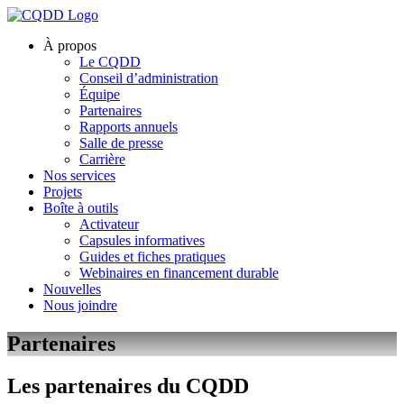
À propos
Le CQDD
Conseil d’administration
Équipe
Partenaires
Rapports annuels
Salle de presse
Carrière
Nos services
Projets
Boîte à outils
Activateur
Capsules informatives
Guides et fiches pratiques
Webinaires en financement durable
Nouvelles
Nous joindre
Partenaires
Les partenaires du CQDD