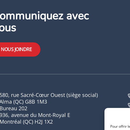
ommuniquez avec
ous
NOUS JOINDRE
580, rue Sacré-Cœur Ouest (siège social)
Alma (QC) G8B 1M3
Bureau 202
936, avenue du Mont-Royal E
Montréal (QC) H2J 1X2
Pour offrir 