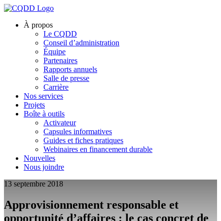
À propos
Le CQDD
Conseil d’administration
Équipe
Partenaires
Rapports annuels
Salle de presse
Carrière
Nos services
Projets
Boîte à outils
Activateur
Capsules informatives
Guides et fiches pratiques
Webinaires en financement durable
Nouvelles
Nous joindre
13 septembre 2018
Approvisionnement responsable et
opportunité d’affaires : le cas concret de