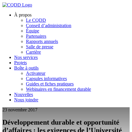
À propos
Le CQDD
Conseil d’administration
Équipe
Partenaires
Rapports annuels
Salle de presse
Carrière
Nos services
Projets
Boîte à outils
Activateur
Capsules informatives
Guides et fiches pratiques
Webinaires en financement durable
Nouvelles
Nous joindre
23 novembre 2017
Développement durable et opportunité
d’affaires : les exigences de l’Université