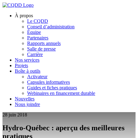
À propos
Le CQDD
Conseil d’administration
Équipe
Partenaires
Rapports annuels
Salle de presse
Carrière
Nos services
Projets
Boîte à outils
Activateur
Capsules informatives
Guides et fiches pratiques
Webinaires en financement durable
Nouvelles
Nous joindre
28 juin 2018
Hydro-Québec : aperçu des meilleures
pratiques