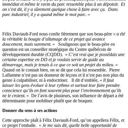
immédiat et même le ravin du parc ressemble plus à un dépotoir. Et
on s’est dit, il y a sûrement quelque chose à faire avec ça. Dans
parc industriel, il y a quand même le mot parc
. »
Félix Daviault-Ford nous confie fièrement que son beau-père «
a été
la véritable la bougie d’allumage de ce projet qui avance
doucement, mais surement.
» Soulignons que le beau-père en
question est un conseiller stratégique du Centre québécois de
développement durable (CQDD). «
C’est vrai que je possédais une
certaine expertise en DD et je voulais servir de guide au
démarrage, mais je tenais à ce que ce soit un projet du milieu.
»
Quand on le connait bien, on se dit que cela lui ressemble. Pierre
Laflamme n’est pas un donneur de leçons et il n’est pas non plus du
genre à culpabiliser, ni à endoctriner. Il dit d’emblée, «
Il faut
laisser les gens évoluer à leur rythme et surtout leur faire prendre
conscience qu’ils en font souvent plus pour l’environnement qu’ils
ne le croient.
» De l’avis de plusieurs, son influence de départ a été
déterminante pour mobiliser plutôt que de braquer.
Donner du sens à ses actions
Cette approche plaît à Félix Daviault-Ford, qu’on appellera Félix, et
ce projet l’emballe. «
Je me suis dit, quelle belle opportunité de