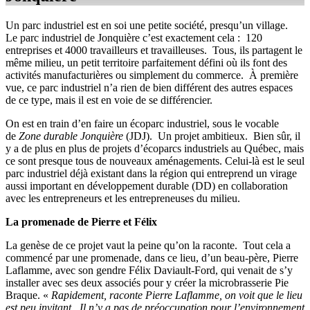
Un parc industriel est en soi une petite société, presqu’un village.
Le parc industriel de Jonquière c’est exactement cela : 120
entreprises et 4000 travailleurs et travailleuses. Tous, ils partagent le
même milieu, un petit territoire parfaitement défini où ils font des
activités manufacturières ou simplement du commerce. À première
vue, ce parc industriel n’a rien de bien différent des autres espaces
de ce type, mais il est en voie de se différencier.
On est en train d’en faire un écoparc industriel, sous le vocable
de
Zone durable Jonquière
(JDJ). Un projet ambitieux. Bien sûr, il
y a de plus en plus de projets d’écoparcs industriels au Québec, mais
ce sont presque tous de nouveaux aménagements. Celui-là est le seul
parc industriel déjà existant dans la région qui entreprend un virage
aussi important en développement durable (DD) en collaboration
avec les entrepreneurs et les entrepreneuses du milieu.
La promenade de Pierre et Félix
La genèse de ce projet vaut la peine qu’on la raconte. Tout cela a
commencé par une promenade, dans ce lieu, d’un beau-père, Pierre
Laflamme, avec son gendre Félix Daviault-Ford, qui venait de s’y
installer avec ses deux associés pour y créer la microbrasserie Pie
Braque. «
Rapidement, raconte Pierre Laflamme, on voit que le lieu
est peu invitant. Il n’y a pas de préoccupation pour l’environnement