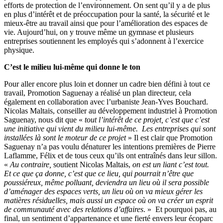
efforts de protection de l’environnement. On sent qu’il y a de plus
en plus d’intérêt et de préoccupation pour la santé, la sécurité et le
mieux-être au travail ainsi que pour l’amélioration des espaces de
vie. Aujourd’hui, on y trouve même un gymnase et plusieurs
entreprises soutiennent les employés qui s’adonnent à l’exercice
physique.
C’est le milieu lui-même qui donne le ton
Pour aller encore plus loin et donner un cadre bien défini à tout ce
travail, Promotion Saguenay a réalisé un plan directeur, cela
également en collaboration avec l’urbaniste Jean-Yves Bouchard.
Nicolas Maltais, conseiller au développement industriel à Promotion
Saguenay, nous dit que «
tout l’intérêt de ce projet, c’est que c’est
une initiative qui vient du milieu lui-même. Les entreprises qui sont
installées là sont le moteur de ce projet
» Il est clair que Promotion
Saguenay n’a pas voulu dénaturer les intentions premières de Pierre
Laflamme, Félix et de tous ceux qu’ils ont entraînés dans leur sillon.
«
Au contraire,
soutient Nicolas Maltais,
on est un liant c’est tout.
Et ce que ça donne, c’est que ce lieu, qui pourrait n’être que
poussiéreux, même polluant, deviendra un lieu où il sera possible
d’aménager des espaces verts, un lieu où on va mieux gérer les
matières résiduelles, mais aussi un espace où on va créer un esprit
de communauté avec des relations d’affaires
. » Et pourquoi pas, au
final, un sentiment d’appartenance et une fierté envers leur écoparc