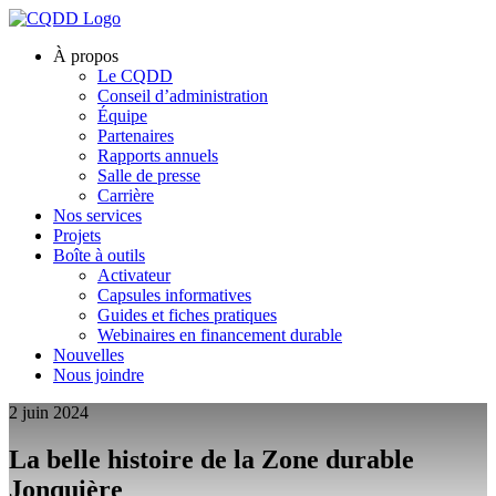
À propos
Le CQDD
Conseil d’administration
Équipe
Partenaires
Rapports annuels
Salle de presse
Carrière
Nos services
Projets
Boîte à outils
Activateur
Capsules informatives
Guides et fiches pratiques
Webinaires en financement durable
Nouvelles
Nous joindre
2 juin 2024
La belle histoire de la Zone durable
Jonquière