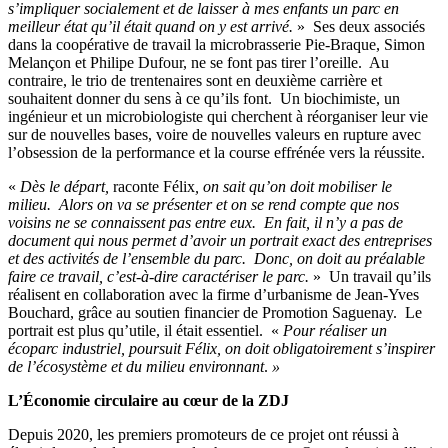
s’impliquer socialement et de laisser à mes enfants un parc en
meilleur état qu’il était quand on y est arrivé.
» Ses deux associés
dans la coopérative de travail la microbrasserie Pie-Braque, Simon
Melançon et Philipe Dufour, ne se font pas tirer l’oreille. Au
contraire, le trio de trentenaires sont en deuxième carrière et
souhaitent donner du sens à ce qu’ils font. Un biochimiste, un
ingénieur et un microbiologiste qui cherchent à réorganiser leur vie
sur de nouvelles bases, voire de nouvelles valeurs en rupture avec
l’obsession de la performance et la course effrénée vers la réussite.
«
Dès le départ,
raconte Félix
, on sait qu’on doit mobiliser le
milieu. Alors on va se présenter et on se rend compte que nos
voisins ne se connaissent pas entre eux. En fait, il n’y a pas de
document qui nous permet d’avoir un portrait exact des entreprises
et des activités de l’ensemble du parc. Donc, on doit au préalable
faire ce travail, c’est-à-dire caractériser le parc.
» Un travail qu’ils
réalisent en collaboration avec la firme d’urbanisme de Jean-Yves
Bouchard, grâce au soutien financier de Promotion Saguenay. Le
portrait est plus qu’utile, il était essentiel. «
Pour réaliser un
écoparc industriel, poursuit Félix, on doit obligatoirement s’inspirer
de l’écosystème et du milieu environnant
.
»
L’Économie circulaire au cœur de la ZDJ
Depuis 2020, les premiers promoteurs de ce projet ont réussi à