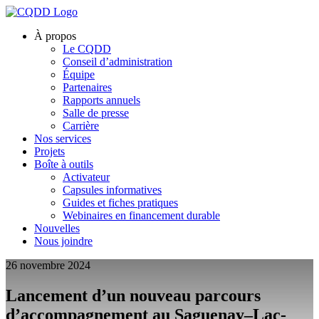
À propos
Le CQDD
Conseil d’administration
Équipe
Partenaires
Rapports annuels
Salle de presse
Carrière
Nos services
Projets
Boîte à outils
Activateur
Capsules informatives
Guides et fiches pratiques
Webinaires en financement durable
Nouvelles
Nous joindre
26 novembre 2024
Lancement d’un nouveau parcours
d’accompagnement au Saguenay–Lac-