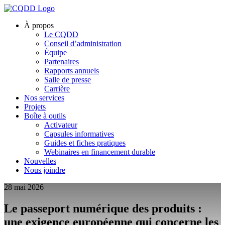
À propos
Le CQDD
Conseil d’administration
Équipe
Partenaires
Rapports annuels
Salle de presse
Carrière
Nos services
Projets
Boîte à outils
Activateur
Capsules informatives
Guides et fiches pratiques
Webinaires en financement durable
Nouvelles
Nous joindre
28 mai 2026
Le passeport numérique des produits :
une exigence européenne qui concerne les