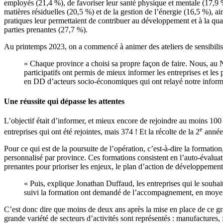
employés (21,4 %), de favoriser leur santé physique et mentale (17,9 
matières résiduelles (20,5 %) et de la gestion de l’énergie (16,5 %), a
pratiques leur permettaient de contribuer au développement et à la qua
parties prenantes (27,7 %).
Au printemps 2023, on a commencé à animer des ateliers de sensibilisa
« Chaque province a choisi sa propre façon de faire. Nous, a
participatifs ont permis de mieux informer les entreprises et l
en DD d’acteurs socio-économiques qui ont relayé notre inform
Une réussite qui dépasse les attentes
L’objectif était d’informer, et mieux encore de rejoindre au moins 10
e
entreprises qui ont été rejointes, mais 374 ! Et la récolte de la 2
année 
Pour ce qui est de la poursuite de l’opération, c’est-à-dire la formatio
personnalisé par province. Ces formations consistent en l’auto-évalua
prenantes pour prioriser les enjeux, le plan d’action de développemen
« Puis, explique Jonathan Duffaud, les entreprises qui le souh
suivi la formation ont demandé de l’accompagnement, en moyenn
C’est donc dire que moins de deux ans après la mise en place de ce gr
grande variété de secteurs d’activités sont représentés : manufactures, f