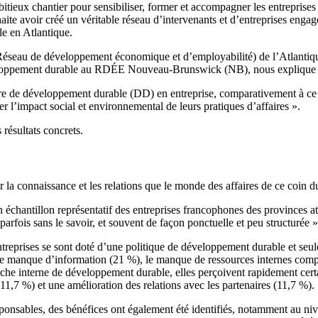
tieux chantier pour sensibiliser, former et accompagner les entreprises
te avoir créé un véritable réseau d’intervenants et d’entreprises engag
e en Atlantique.
éseau de développement économique et d’employabilité) de l’Atlantiq
loppement durable au RDÉE Nouveau-Brunswick (NB), nous explique 
ère de développement durable (DD) en entreprise, comparativement à ce q
r l’impact social et environnemental de leurs pratiques d’affaires ».
 résultats concrets.
ur la connaissance et les relations que le monde des affaires de ce coin 
échantillon représentatif des entreprises francophones des provinces at
parfois sans le savoir, et souvent de façon ponctuelle et peu structurée »
reprises se sont doté d’une politique de développement durable et seule
ve le manque d’information (21 %), le manque de ressources internes co
che interne de développement durable, elles perçoivent rapidement cert
11,7 %) et une amélioration des relations avec les partenaires (11,7 %).
sponsables, des bénéfices ont également été identifiés, notamment au nive