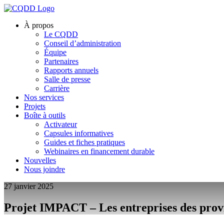
À propos
Le CQDD
Conseil d’administration
Équipe
Partenaires
Rapports annuels
Salle de presse
Carrière
Nos services
Projets
Boîte à outils
Activateur
Capsules informatives
Guides et fiches pratiques
Webinaires en financement durable
Nouvelles
Nous joindre
27 janvier 2025
Projet IMPACT – Les entreprises des provi