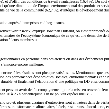
%), et d’offrir des conditions de travail avantageuses (16,4 %). Du côté
insi qu’une diminution de l’impact environnemental des produits et servi
lité de vie de la communauté (62,7 %), d’intégrer le développement durab
tion auprès d’entreprises et d’organismes.
u Nouveau-Brunswick, explique Jonathan Duffaud, on s’est rapprochés 
es partenaires de l’écosystème économique de ce qu’est une démarche de 
ation à leurs membres. »
0 gestionnaires en personne dans ces ateliers ou dans des événements pu
s’annonce encore meilleure.
n, encore là les résultats sont plus que satisfaisants. Mentionnons que c
tion des performances économiques, sociales, environnementales et de bo
t durable, et finalement l’élaboration d’une politique en DD et sa comm
aitent peuvent avoir de l’accompagnement pour la mise en œuvre de leur 
e 20 à 25 h par entreprise. On ne pouvait espérer mieux. »
and projet, plusieurs dizaines d’entreprises sont engagées dans de vérit
ermes, transformateurs alimentaires, hôtels, restaurants, chocolaterie, en