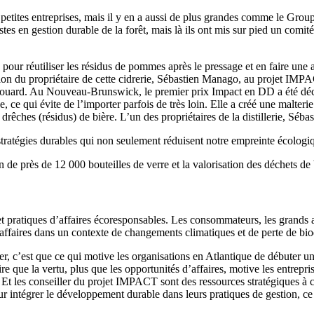
 petites entreprises, mais il y en a aussi de plus grandes comme le Gro
s en gestion durable de la forêt, mais là ils ont mis sur pied un comité
our réutiliser les résidus de pommes après le pressage et en faire une au
on du propriétaire de cette cidrerie, Sébastien Manago, au projet IMPAC
ouard. Au Nouveau-Brunswick, le premier prix Impact en DD a été décern
ce qui évite de l’importer parfois de très loin. Elle a créé une malterie
rêches (résidus) de bière. L’un des propriétaires de la distillerie, Séba
stratégies durables qui non seulement réduisent notre empreinte écologiq
de près de 12 000 bouteilles de verre et la valorisation des déchets de 
et pratiques d’affaires écoresponsables. Les consommateurs, les grands 
’affaires dans un contexte de changements climatiques et de perte de bio
er, c’est que ce qui motive les organisations en Atlantique de débuter un
re que la vertu, plus que les opportunités d’affaires, motive les entrepr
s ! Et les conseiller du projet IMPACT sont des ressources stratégiques à
our intégrer le développement durable dans leurs pratiques de gestion,