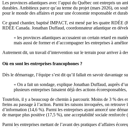
Les provinces atlantiques avec l’appui du Québec ont entrepris un ambi
durables. Ambitieux parce qu’au terme du projet (mars 2026), on souhai
pour le monde des affaires et pour une économie responsable et durabl
Ce grand chantier, baptisé IMPACT, est mené par les quatre RDÉE (R
RDÉE Canada. Jonathan Duffaud, coordonnateur atlantique en déve
« les provinces atlantiques accusaient un certain retard en mati
mais aussi de former et d’accompagner les entreprises à améliore
Autrement dit, un travail d’intervention sur le terrain pour arriver à des
Où en sont les entreprises francophones ?
Dès le démarrage, l’équipe s’est dit qu’il fallait en savoir davantage s
« On a fait un sondage, explique Jonathan Duffaud, auprès d’un 
plusieurs entreprises faisaient déjà des actions écoresponsables, 
Toutefois, il y a beaucoup de chemin à parcourir. Moins de 3 % des ent
freins au passage à l’action. Parmi les raisons invoquées, on retrou
d’information (14,6 %). Parmi les entreprises ayant amorcé une démar
de marque plus positive (17,5 %), une acceptabilité sociale renforcée (
Parmi les entreprises mettant de l’avant des pratiques d’affaires écore