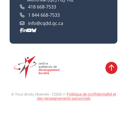
418 668-7533
1 844 668-7533
info@cqdd.qc.ca
© Tous droits réservés - CQDD //
Politique de confidentialité et
des renseignements personnels