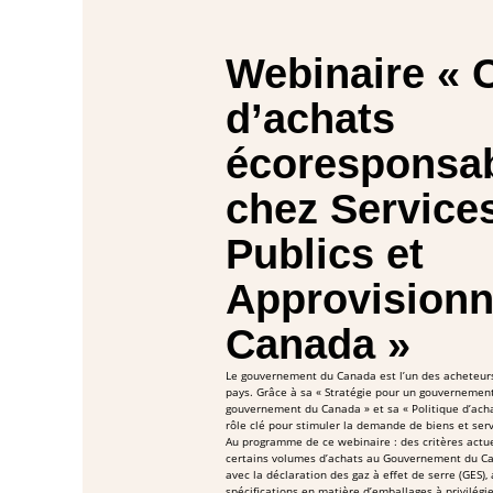
Webinaire « C
d’achats
écoresponsa
chez Service
Publics et
Approvision
Canada »
Le gouvernement du Canada est l’un des acheteurs
pays. Grâce à sa « Stratégie pour un gouvernement
gouvernement du Canada » et sa « Politique d’achat
rôle clé pour stimuler la demande de biens et serv
Au programme de ce webinaire : des critères actue
certains volumes d’achats au Gouvernement du C
avec la déclaration des gaz à effet de serre (GES),
spécifications en matière d’emballages à privilégie