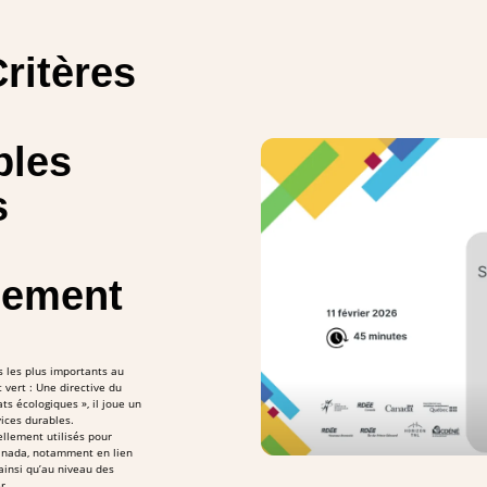
ritères
bles
s
nement
 les plus importants au
 vert : Une directive du
s écologiques », il joue un
ices durables.
llement utilisés pour
anada, notamment en lien
 ainsi qu’au niveau des
r.