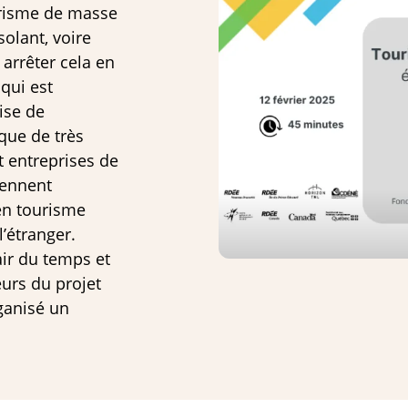
urisme de masse
olant, voire
 arrêter cela en
qui est
ise de
que de très
 entreprises de
rennent
en tourisme
l’étranger.
air du temps et
urs du projet
ganisé un