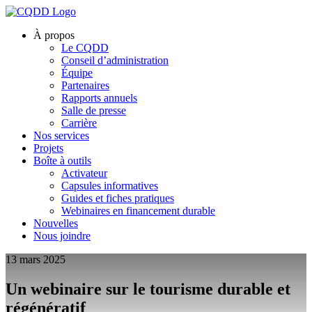
À propos
Le CQDD
Conseil d’administration
Équipe
Partenaires
Rapports annuels
Salle de presse
Carrière
Nos services
Projets
Boîte à outils
Activateur
Capsules informatives
Guides et fiches pratiques
Webinaires en financement durable
Nouvelles
Nous joindre
13 mars 2025
Un webinaire sur le tourisme durable et
régénératif