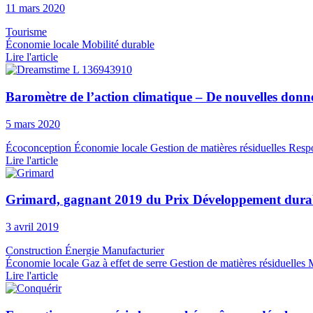
11 mars 2020
Tourisme
Économie locale
Mobilité durable
Lire l'article
Baromètre de l’action climatique – De nouvelles donn
5 mars 2020
Écoconception
Économie locale
Gestion de matières résiduelles
Respo
Lire l'article
Grimard, gagnant 2019 du Prix Développement durab
3 avril 2019
Construction
Énergie
Manufacturier
Économie locale
Gaz à effet de serre
Gestion de matières résiduelles
M
Lire l'article