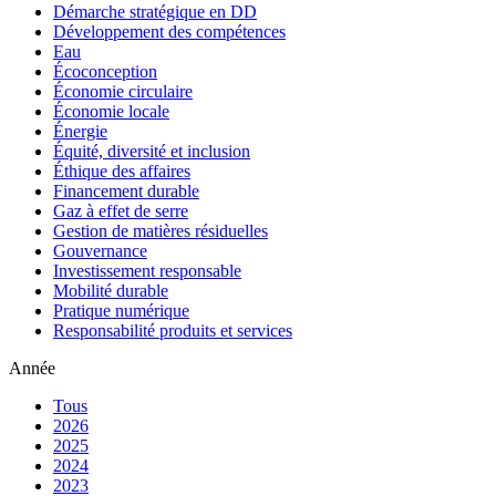
Démarche stratégique en DD
Développement des compétences
Eau
Écoconception
Économie circulaire
Économie locale
Énergie
Équité, diversité et inclusion
Éthique des affaires
Financement durable
Gaz à effet de serre
Gestion de matières résiduelles
Gouvernance
Investissement responsable
Mobilité durable
Pratique numérique
Responsabilité produits et services
Année
Tous
2026
2025
2024
2023