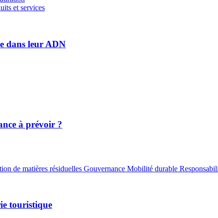
its et services
le dans leur ADN
nce à prévoir ?
ion de matières résiduelles
Gouvernance
Mobilité durable
Responsabili
ie touristique