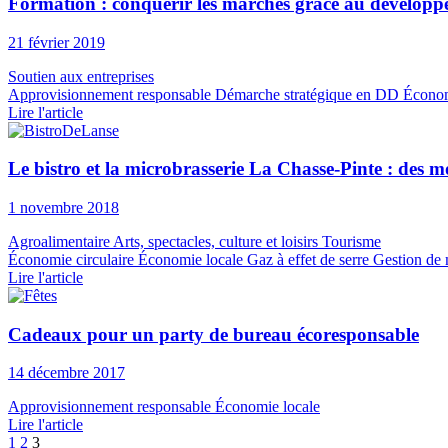
Formation : conquérir les marchés grâce au dévelop
21 février 2019
Soutien aux entreprises
Approvisionnement responsable
Démarche stratégique en DD
Économ
Lire l'article
Le bistro et la microbrasserie La Chasse-Pinte : des 
1 novembre 2018
Agroalimentaire
Arts, spectacles, culture et loisirs
Tourisme
Économie circulaire
Économie locale
Gaz à effet de serre
Gestion de 
Lire l'article
Cadeaux pour un party de bureau écoresponsable
14 décembre 2017
Approvisionnement responsable
Économie locale
Lire l'article
1
2
3