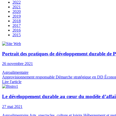
2022
2021
2020
2019
2018
2017
2016
2015
Portrait des pratiques de développement durable de P
26 novembre 2021
Agroalimentaire
Approvisionnement responsable
Démarche stratégique en DD
Économ
Lire l'article
Le développement durable au cœur du modèle d’affair
27 mai 2021
Agroalimentaire
Arts, spectacles, culture et loisirs
Hébergement et rest