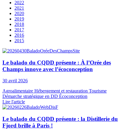
2022
2021
2020
2019
2018
2017
2016
2015
Le balado du CQDD présente : À l’Orée des
Champs innove avec l’écoconception
30 avril 2026
Agroalimentaire
Hébergement et restauration
Tourisme
Démarche stratégique en DD
Écoconception
Lire l'article
Le balado du CQDD présente : la Distillerie du
Fjord brille à Paris !