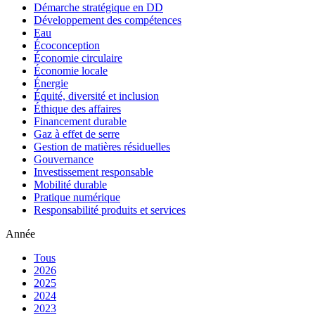
Démarche stratégique en DD
Développement des compétences
Eau
Écoconception
Économie circulaire
Économie locale
Énergie
Équité, diversité et inclusion
Éthique des affaires
Financement durable
Gaz à effet de serre
Gestion de matières résiduelles
Gouvernance
Investissement responsable
Mobilité durable
Pratique numérique
Responsabilité produits et services
Année
Tous
2026
2025
2024
2023