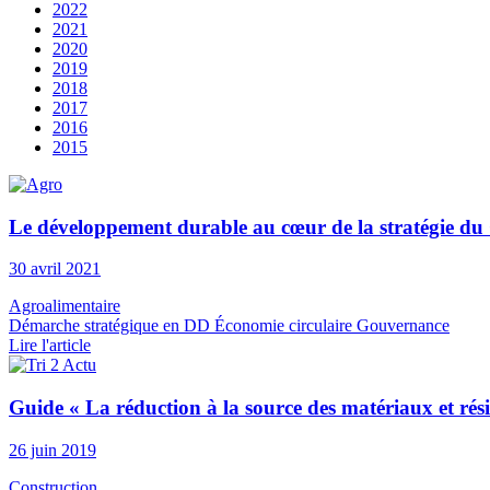
2022
2021
2020
2019
2018
2017
2016
2015
Le développement durable au cœur de la stratégie du 
30 avril 2021
Agroalimentaire
Démarche stratégique en DD
Économie circulaire
Gouvernance
Lire l'article
Guide « La réduction à la source des matériaux et rés
26 juin 2019
Construction