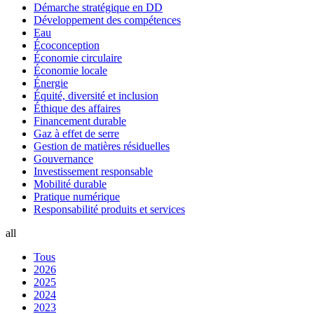
Démarche stratégique en DD
Développement des compétences
Eau
Écoconception
Économie circulaire
Économie locale
Énergie
Équité, diversité et inclusion
Éthique des affaires
Financement durable
Gaz à effet de serre
Gestion de matières résiduelles
Gouvernance
Investissement responsable
Mobilité durable
Pratique numérique
Responsabilité produits et services
all
Tous
2026
2025
2024
2023