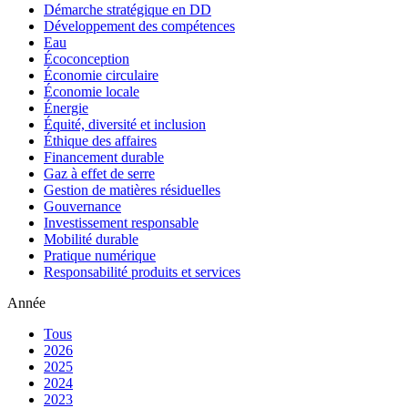
Démarche stratégique en DD
Développement des compétences
Eau
Écoconception
Économie circulaire
Économie locale
Énergie
Équité, diversité et inclusion
Éthique des affaires
Financement durable
Gaz à effet de serre
Gestion de matières résiduelles
Gouvernance
Investissement responsable
Mobilité durable
Pratique numérique
Responsabilité produits et services
Année
Tous
2026
2025
2024
2023