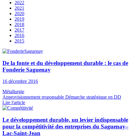
2022
2021
2020
2019
2018
2017
2016
2015
De la fonte et du développement durable : le cas de
Fonderie Saguenay
16 décembre 2016
Métallurgie
Approvisionnement responsable
Démarche stratégique en DD
Lire l'article
Le développement durable, un levier indispensable
pour la compétitivité des entreprises du Saguenay–
Lac-Saint-Jean