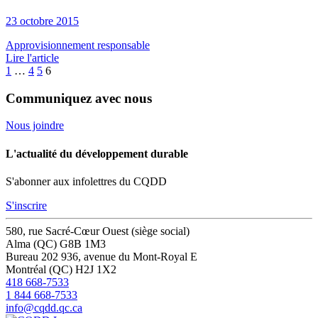
23 octobre 2015
Approvisionnement responsable
Lire l'article
1
…
4
5
6
Communiquez avec nous
Nous joindre
L'actualité du développement durable
S'abonner aux infolettres du CQDD
S'inscrire
580, rue Sacré-Cœur Ouest (siège social)
Alma (QC) G8B 1M3
Bureau 202
936, avenue du Mont-Royal E
Montréal (QC) H2J 1X2
418 668-7533
1 844 668-7533
info@cqdd.qc.ca