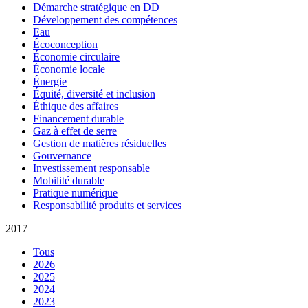
Démarche stratégique en DD
Développement des compétences
Eau
Écoconception
Économie circulaire
Économie locale
Énergie
Équité, diversité et inclusion
Éthique des affaires
Financement durable
Gaz à effet de serre
Gestion de matières résiduelles
Gouvernance
Investissement responsable
Mobilité durable
Pratique numérique
Responsabilité produits et services
2017
Tous
2026
2025
2024
2023