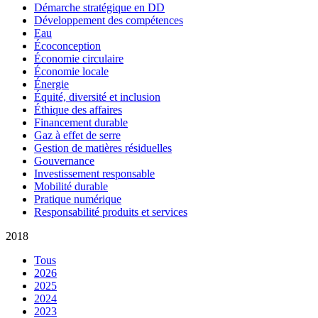
Démarche stratégique en DD
Développement des compétences
Eau
Écoconception
Économie circulaire
Économie locale
Énergie
Équité, diversité et inclusion
Éthique des affaires
Financement durable
Gaz à effet de serre
Gestion de matières résiduelles
Gouvernance
Investissement responsable
Mobilité durable
Pratique numérique
Responsabilité produits et services
2018
Tous
2026
2025
2024
2023