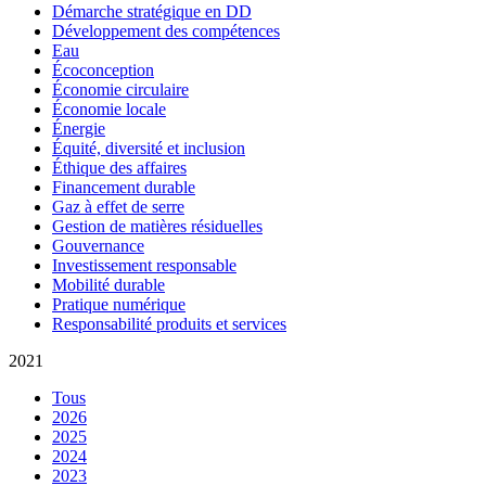
Démarche stratégique en DD
Développement des compétences
Eau
Écoconception
Économie circulaire
Économie locale
Énergie
Équité, diversité et inclusion
Éthique des affaires
Financement durable
Gaz à effet de serre
Gestion de matières résiduelles
Gouvernance
Investissement responsable
Mobilité durable
Pratique numérique
Responsabilité produits et services
2021
Tous
2026
2025
2024
2023