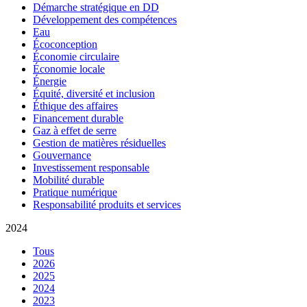
Démarche stratégique en DD
Développement des compétences
Eau
Écoconception
Économie circulaire
Économie locale
Énergie
Équité, diversité et inclusion
Éthique des affaires
Financement durable
Gaz à effet de serre
Gestion de matières résiduelles
Gouvernance
Investissement responsable
Mobilité durable
Pratique numérique
Responsabilité produits et services
2024
Tous
2026
2025
2024
2023