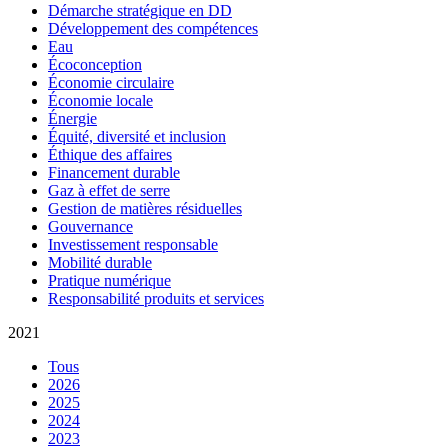
Démarche stratégique en DD
Développement des compétences
Eau
Écoconception
Économie circulaire
Économie locale
Énergie
Équité, diversité et inclusion
Éthique des affaires
Financement durable
Gaz à effet de serre
Gestion de matières résiduelles
Gouvernance
Investissement responsable
Mobilité durable
Pratique numérique
Responsabilité produits et services
2021
Tous
2026
2025
2024
2023