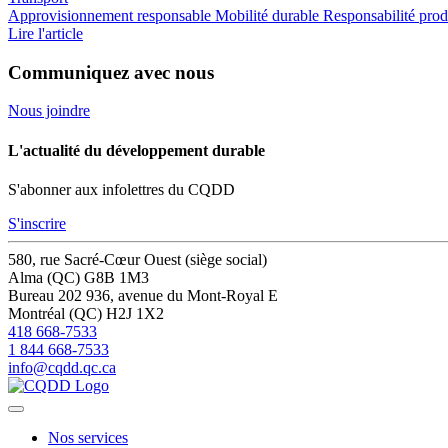
Approvisionnement responsable
Mobilité durable
Responsabilité produ
Lire l'article
Communiquez avec nous
Nous joindre
L'actualité du développement durable
S'abonner aux infolettres du CQDD
S'inscrire
580, rue Sacré-Cœur Ouest (siège social)
Alma (QC) G8B 1M3
Bureau 202
936, avenue du Mont-Royal E
Montréal (QC) H2J 1X2
418 668-7533
1 844 668-7533
info@cqdd.qc.ca
Nos services