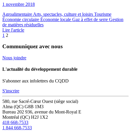
1 novembre 2018
Agroalimentaire
Arts, spectacles, culture et loisirs
Tourisme
Économie circulaire
Économie locale
Gaz à effet de serre
Gestion
de matières résiduelles
Lire l'article
1
2
Communiquez avec nous
Nous joindre
L'actualité du développement durable
S'abonner aux infolettres du CQDD
S'inscrire
580, rue Sacré-Cœur Ouest (siège social)
Alma (QC) G8B 1M3
Bureau 202
936, avenue du Mont-Royal E
Montréal (QC) H2J 1X2
418 668-7533
1 844 668-7533