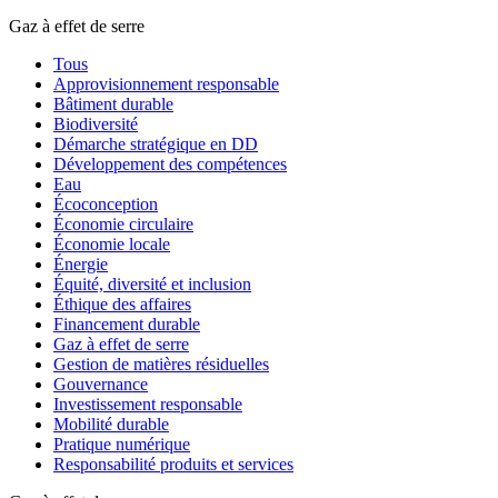
Gaz à effet de serre
Tous
Approvisionnement responsable
Bâtiment durable
Biodiversité
Démarche stratégique en DD
Développement des compétences
Eau
Écoconception
Économie circulaire
Économie locale
Énergie
Équité, diversité et inclusion
Éthique des affaires
Financement durable
Gaz à effet de serre
Gestion de matières résiduelles
Gouvernance
Investissement responsable
Mobilité durable
Pratique numérique
Responsabilité produits et services