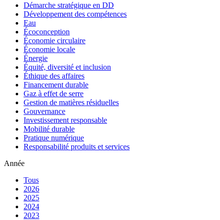
Démarche stratégique en DD
Développement des compétences
Eau
Écoconception
Économie circulaire
Économie locale
Énergie
Équité, diversité et inclusion
Éthique des affaires
Financement durable
Gaz à effet de serre
Gestion de matières résiduelles
Gouvernance
Investissement responsable
Mobilité durable
Pratique numérique
Responsabilité produits et services
Année
Tous
2026
2025
2024
2023