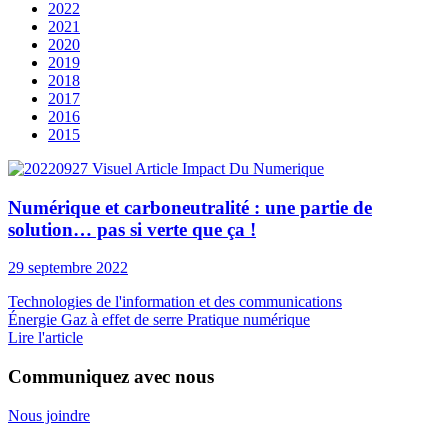
2022
2021
2020
2019
2018
2017
2016
2015
Numérique et carboneutralité : une partie de
solution… pas si verte que ça !
29 septembre 2022
Technologies de l'information et des communications
Énergie
Gaz à effet de serre
Pratique numérique
Lire l'article
Communiquez avec nous
Nous joindre