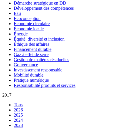
Démarche stratégique en DD
Développement des compétences
Eau
Écoconception
Économie circulaire
Économie locale
Énergie
Équité, diversité et inclusion
Éthique des affaires
Financement durable
Gaz à effet de serre
Gestion de matières résiduelles
Gouvernance
Investissement responsable
Mobilité durable
Pratique numérique
Responsabilité produits et services
2017
Tous
2026
2025
2024
2023