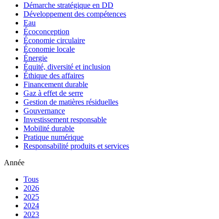
Démarche stratégique en DD
Développement des compétences
Eau
Écoconception
Économie circulaire
Économie locale
Énergie
Équité, diversité et inclusion
Éthique des affaires
Financement durable
Gaz à effet de serre
Gestion de matières résiduelles
Gouvernance
Investissement responsable
Mobilité durable
Pratique numérique
Responsabilité produits et services
Année
Tous
2026
2025
2024
2023