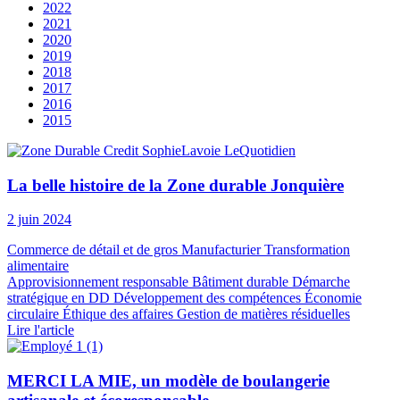
2022
2021
2020
2019
2018
2017
2016
2015
La belle histoire de la Zone durable Jonquière
2 juin 2024
Commerce de détail et de gros
Manufacturier
Transformation
alimentaire
Approvisionnement responsable
Bâtiment durable
Démarche
stratégique en DD
Développement des compétences
Économie
circulaire
Éthique des affaires
Gestion de matières résiduelles
Lire l'article
MERCI LA MIE, un modèle de boulangerie