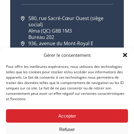
580, rue Sacré-Cœur Ouest (siège
social)
Alma (QC) G8B 1M3
Bureau 202
936, avenue du Mont-Royal E
Montréal (QC) H2J 1X2
Gérer le consentement
418 668-7533
1 844 668-7533
Pour offrir les meilleures expériences, nous utilisons des technologies
telles que les cookies pour stocker et/ou accéder aux informations des
info@cqdd.qc.ca
appareils. Le fait de consentir à ces technologies nous permettra de
traiter des données telles que le comportement de navigation ou les ID
uniques sur ce site. Le fait de ne pas consentir ou de retirer son
consentement peut avoir un effet négatif sur certaines caractéristiques
et fonctions.
Accepter
Refuser