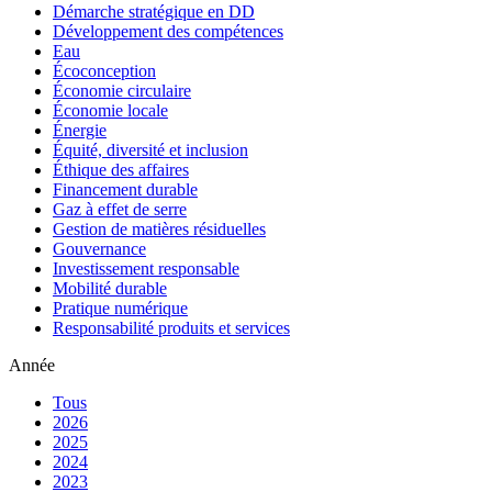
Démarche stratégique en DD
Développement des compétences
Eau
Écoconception
Économie circulaire
Économie locale
Énergie
Équité, diversité et inclusion
Éthique des affaires
Financement durable
Gaz à effet de serre
Gestion de matières résiduelles
Gouvernance
Investissement responsable
Mobilité durable
Pratique numérique
Responsabilité produits et services
Année
Tous
2026
2025
2024
2023