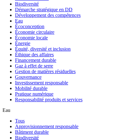
Biodiversité
Démarche stratégique en DD
Développement des compétences
Eau
Écoconception
Économie circulaire
Économie locale
Énergie
Équité, diversité et inclusion
Éthique des affaires
Financement durable
Gaz à effet de serre
Gestion de matières résiduelles
Gouvernance
Investissement responsable
Mobilité durable
Pratique numérique
Responsabilité produits et services
Eau
Tous
Approvisionnement responsable
Bâtiment durable
Biodiversité