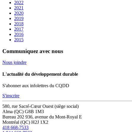
2022
2021
2020
2019
2018
2017
2016
2015
Communiquez avec nous
Nous joindre
L'actualité du développement durable
S'abonner aux infolettres du CQDD
S'inscrire
580, rue Sacré-Cœur Ouest (siège social)
Alma (QC) G8B 1M3
Bureau 202
936, avenue du Mont-Royal E
Montréal (QC) H2J 1X2
418 668-7533