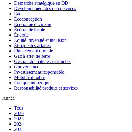
Démarche stratégique en DD
Développement des compétences
Eau
Écoconception
Économie circulaire
Économie locale
Énergie
Équité, diversité et inclusion
Éthique des affaires
Financement durable
Gaz à effet de serre
Gestion de matières résiduelles
Gouvernance
Investissement responsable
Mobilité durable
Pratique numérique
Responsabilité produits et services
Année
Tous
2026
2025
2024
2023