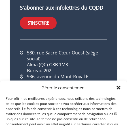
S'abonner aux infolettres du CQDD
S'INSCRIRE
580, rue Sacré-Cœur Ouest (siège
social)
Alma (QC) G8B 1M3
Bureau 202
936, avenue du Mont-Royal E
Montréal (QC) H2J 1X2
Gérer le consentement
418 668-7533
1 844 668-7533
Pour offrir les meilleures expériences, nous utilisons des technologies
telles que les cookies pour stocker et/ou accéder aux informations des
info@cqdd.qc.ca
appareils. Le fait de consentir à ces technologies nous permettra de
traiter des données telles que le comportement de navigation ou les ID
uniques sur ce site. Le fait de ne pas consentir ou de retirer son
consentement peut avoir un effet négatif sur certaines caractéristiques