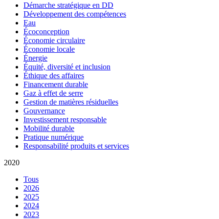
Démarche stratégique en DD
Développement des compétences
Eau
Écoconception
Économie circulaire
Économie locale
Énergie
Équité, diversité et inclusion
Éthique des affaires
Financement durable
Gaz à effet de serre
Gestion de matières résiduelles
Gouvernance
Investissement responsable
Mobilité durable
Pratique numérique
Responsabilité produits et services
2020
Tous
2026
2025
2024
2023