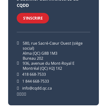
CQDD
S'INSCRIRE
580, rue Sacré-Cœur Ouest (siège
social)
Alma (QC) G8B 1M3
Bureau 202
936, avenue du Mont-Royal E
Montréal (QC) H2J 1X2
418 668-7533
1 844 668-7533
info@cqdd.qc.ca