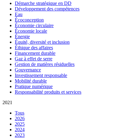
Démarche stratégique en DD
Développement des compétences
Eau
Écoconception
Économie circulaire
Économie locale
Énergie
Équité, diversité et inclusion
Éthique des affaires
Financement durable
Gaz à effet de serre
Gestion de matières résiduelles
Gouvernance
Investissement responsable
Mobilité durable
Pratique numérique
Responsabilité produits et services
2021
Tous
2026
2025
2024
2023