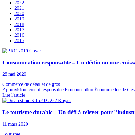
2022
2021
2020
2019
2018
2017
2016
2015
Consommation responsable – Un déclin ou une croissa
28 mai 2020
Commerce de détail et de gros
Approvisionnement responsable
Écoconception
Économie locale
Gest
Lire l'article
Le tourisme durable – Un défi à relever pour l’industr
11 mars 2020
Tourisme