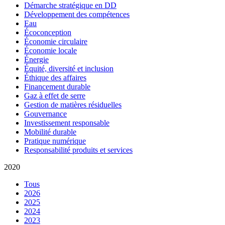
Démarche stratégique en DD
Développement des compétences
Eau
Écoconception
Économie circulaire
Économie locale
Énergie
Équité, diversité et inclusion
Éthique des affaires
Financement durable
Gaz à effet de serre
Gestion de matières résiduelles
Gouvernance
Investissement responsable
Mobilité durable
Pratique numérique
Responsabilité produits et services
2020
Tous
2026
2025
2024
2023