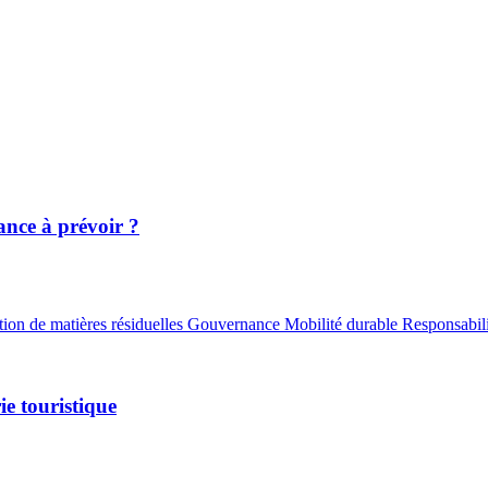
nce à prévoir ?
ion de matières résiduelles
Gouvernance
Mobilité durable
Responsabili
ie touristique