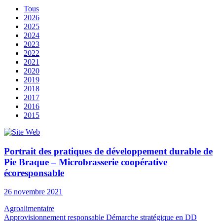
Tous
2026
2025
2024
2023
2022
2021
2020
2019
2018
2017
2016
2015
Portrait des pratiques de développement durable de
Pie Braque – Microbrasserie coopérative
écoresponsable
26 novembre 2021
Agroalimentaire
Approvisionnement responsable
Démarche stratégique en DD