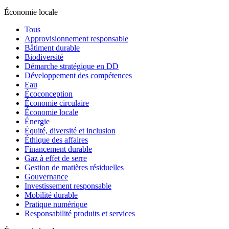
Économie locale
Tous
Approvisionnement responsable
Bâtiment durable
Biodiversité
Démarche stratégique en DD
Développement des compétences
Eau
Écoconception
Économie circulaire
Économie locale
Énergie
Équité, diversité et inclusion
Éthique des affaires
Financement durable
Gaz à effet de serre
Gestion de matières résiduelles
Gouvernance
Investissement responsable
Mobilité durable
Pratique numérique
Responsabilité produits et services