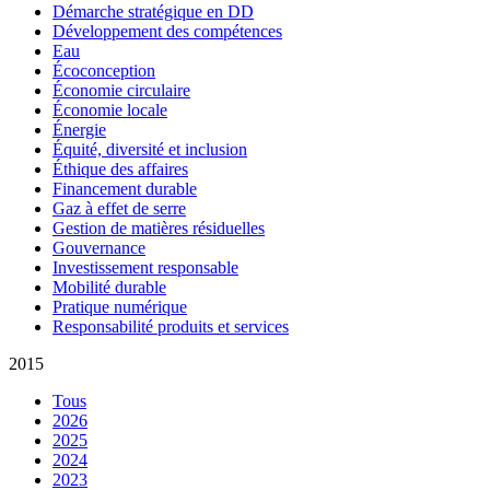
Démarche stratégique en DD
Développement des compétences
Eau
Écoconception
Économie circulaire
Économie locale
Énergie
Équité, diversité et inclusion
Éthique des affaires
Financement durable
Gaz à effet de serre
Gestion de matières résiduelles
Gouvernance
Investissement responsable
Mobilité durable
Pratique numérique
Responsabilité produits et services
2015
Tous
2026
2025
2024
2023