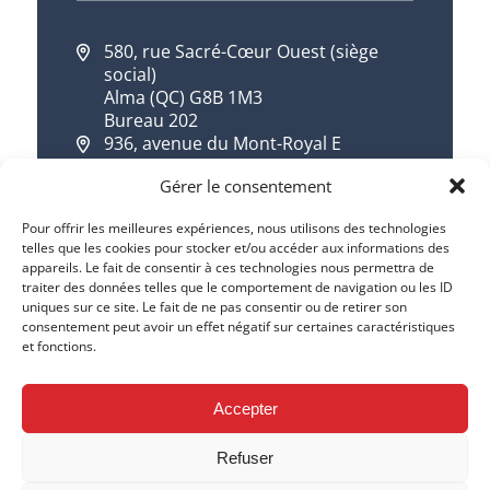
580, rue Sacré-Cœur Ouest (siège
social)
Alma (QC) G8B 1M3
Bureau 202
936, avenue du Mont-Royal E
Montréal (QC) H2J 1X2
Gérer le consentement
418 668-7533
1 844 668-7533
Pour offrir les meilleures expériences, nous utilisons des technologies
telles que les cookies pour stocker et/ou accéder aux informations des
info@cqdd.qc.ca
appareils. Le fait de consentir à ces technologies nous permettra de
traiter des données telles que le comportement de navigation ou les ID
uniques sur ce site. Le fait de ne pas consentir ou de retirer son
consentement peut avoir un effet négatif sur certaines caractéristiques
et fonctions.
Accepter
Refuser