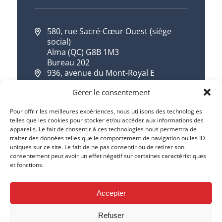
580, rue Sacré-Cœur Ouest (siège
social)
Alma (QC) G8B 1M3
Bureau 202
936, avenue du Mont-Royal E
Montréal (QC) H2J 1X2
Gérer le consentement
418 668-7533
1 844 668-7533
Pour offrir les meilleures expériences, nous utilisons des technologies
telles que les cookies pour stocker et/ou accéder aux informations des
info@cqdd.qc.ca
appareils. Le fait de consentir à ces technologies nous permettra de
traiter des données telles que le comportement de navigation ou les ID
uniques sur ce site. Le fait de ne pas consentir ou de retirer son
consentement peut avoir un effet négatif sur certaines caractéristiques
et fonctions.
Accepter
Refuser