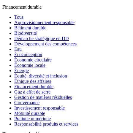
Financement durable
Tous
Approvisionnement responsable
Bâtiment durable
Biodiversité
Démarche stratégique en DD
Développement des compétences
Eau
Écoconception
Économie circulaire
Économie locale
Énergie
Équité, diversité et inclusion
Éthique des affaires
Financement durable
Gaz à effet de serre
Gestion de matières résiduelles
Gouvernance
Investissement responsable
Mobilité durable
Pratique numérique
Responsabilité produits et services