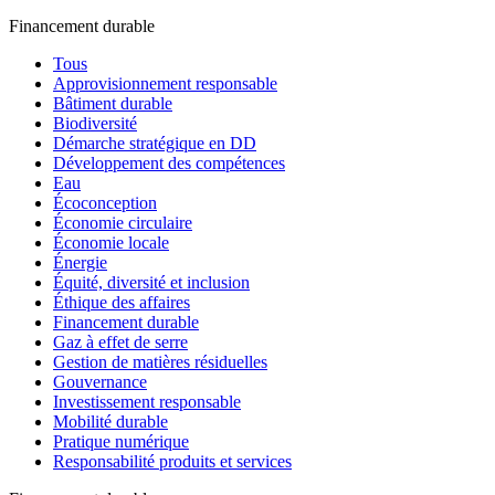
Financement durable
Tous
Approvisionnement responsable
Bâtiment durable
Biodiversité
Démarche stratégique en DD
Développement des compétences
Eau
Écoconception
Économie circulaire
Économie locale
Énergie
Équité, diversité et inclusion
Éthique des affaires
Financement durable
Gaz à effet de serre
Gestion de matières résiduelles
Gouvernance
Investissement responsable
Mobilité durable
Pratique numérique
Responsabilité produits et services