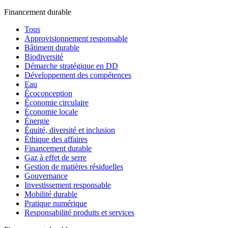
Financement durable
Tous
Approvisionnement responsable
Bâtiment durable
Biodiversité
Démarche stratégique en DD
Développement des compétences
Eau
Écoconception
Économie circulaire
Économie locale
Énergie
Équité, diversité et inclusion
Éthique des affaires
Financement durable
Gaz à effet de serre
Gestion de matières résiduelles
Gouvernance
Investissement responsable
Mobilité durable
Pratique numérique
Responsabilité produits et services