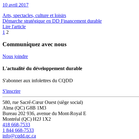
10 avril 2017
Arts, spectacles, culture et loisirs
Démarche stratégique en DD
Financement durable
Lire l'article
1
2
Communiquez avec nous
Nous joindre
L'actualité du développement durable
S'abonner aux infolettres du CQDD
S'inscrire
580, rue Sacré-Cœur Ouest (siège social)
Alma (QC) G8B 1M3
Bureau 202
936, avenue du Mont-Royal E
Montréal (QC) H2J 1X2
418 668-7533
1 844 668-7533
info@cqdd.qc.ca