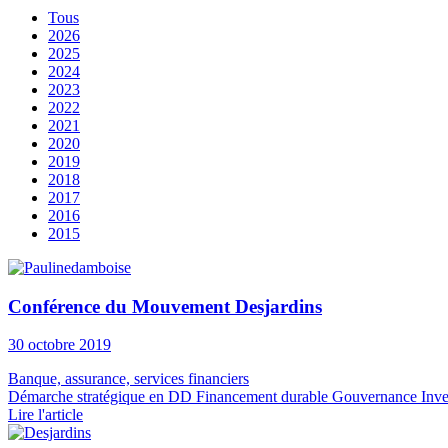
Tous
2026
2025
2024
2023
2022
2021
2020
2019
2018
2017
2016
2015
Conférence du Mouvement Desjardins
30 octobre 2019
Banque, assurance, services financiers
Démarche stratégique en DD
Financement durable
Gouvernance
Inve
Lire l'article