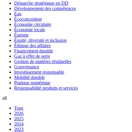
Démarche stratégique en DD
Développement des compétences
Eau
Écoconception
Économie circulaire
Économie locale
Énergie
Équité, diversité et inclusion
Éthique des affaires
Financement durable
Gaz à effet de serre
Gestion de matières résiduelles
Gouvernance
Investissement responsable
Mobilité durable
Pratique numérique
Responsabilité produits et services
all
Tous
2026
2025
2024
2023