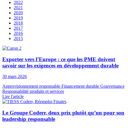
2022
2021
2020
2019
2018
2017
2016
2015
Exporter vers l’Europe : ce que les PME doivent
savoir sur les exigences en développement durable
30 mars 2026
Approvisionnement responsable
Financement durable
Gouvernance
Responsabilité produits et services
Lire l'article
Le Groupe Coderr, deux prix plutôt qu’un pour son
leadership responsable