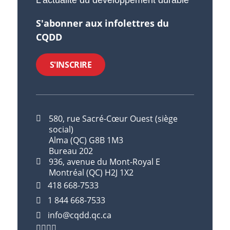
L'actualité du développement durable
S'abonner aux infolettres du
CQDD
S'INSCRIRE
580, rue Sacré-Cœur Ouest (siège
social)
Alma (QC) G8B 1M3
Bureau 202
936, avenue du Mont-Royal E
Montréal (QC) H2J 1X2
418 668-7533
1 844 668-7533
info@cqdd.qc.ca