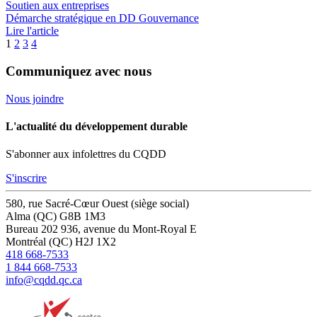
Soutien aux entreprises
Démarche stratégique en DD
Gouvernance
Lire l'article
1
2
3
4
Communiquez avec nous
Nous joindre
L'actualité du développement durable
S'abonner aux infolettres du CQDD
S'inscrire
580, rue Sacré-Cœur Ouest (siège social)
Alma (QC) G8B 1M3
Bureau 202
936, avenue du Mont-Royal E
Montréal (QC) H2J 1X2
418 668-7533
1 844 668-7533
info@cqdd.qc.ca